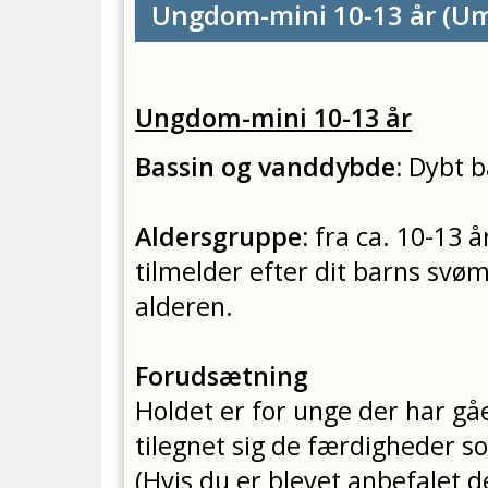
Ungdom-mini 10-13 år
(
Um
Ungdom-mini 10-13 år
Bassin og vanddybde:
Dybt b
Aldersgruppe:
fra ca.
10-13 å
tilmelder efter dit barns sv
alderen.
Forudsætning
Holdet er for unge der har gåe
tilegnet sig de færdigheder s
(Hvis du er blevet anbefalet d