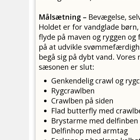
Målsætning –
Bevægelse, sel
Holdet er for vandglade børn,
flyde på maven og ryggen og 
på at udvikle svømmefærdighed
begå sig på dybt vand. Vores 
sæsonen er slut:
Genkendelig crawl og rygc
Rygcrawlben
Crawlben på siden
Flad butterfly med crawlb
Brystarme med delfinben
Delfinhop med armtag