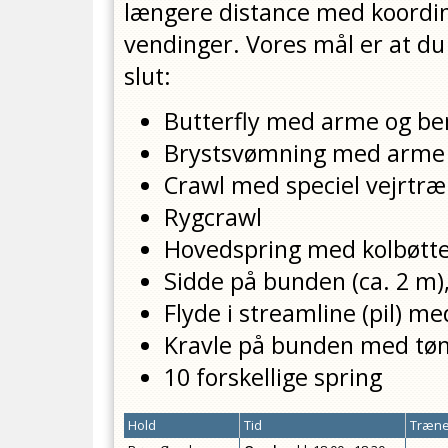
længere distance med koordin
vendinger. Vores mål er at d
slut:
Butterfly med arme og be
Brystsvømning med arme
Crawl med speciel vejrtr
Rygcrawl
Hovedspring med kolbøtte
Sidde på bunden (ca. 2 m)
Flyde i streamline (pil) m
Kravle på bunden med tø
10 forskellige spring
Hold
Tid
Træne