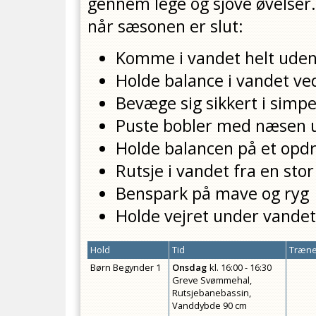
gennem lege og sjove øvelser.
når sæsonen er slut:
Komme i vandet helt uden
Holde balance i vandet ved
Bevæge sig sikkert i simpe
Puste bobler med næsen 
Holde balancen på et opd
Rutsje i vandet fra en sto
Benspark på mave og ryg
Holde vejret under vandet
Hold
Tid
Træne
Børn Begynder 1
Onsdag
kl.
16:00 - 16:30
Greve Svømmehal,
Rutsjebanebassin,
Vanddybde 90 cm