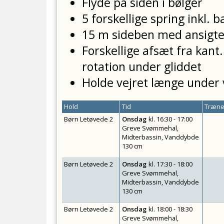
Flyde på siden i bølger
5 forskellige spring inkl.
15 m sideben med ansigte
Forskellige afsæt fra kant.
rotation under gliddet
Holde vejret længe under 
Hold
Tid
Træner
Børn Letøvede 2
Onsdag
kl.
16:30 - 17:00
Greve Svømmehal,
Midterbassin, Vanddybde
130 cm
Børn Letøvede 2
Onsdag
kl.
17:30 - 18:00
Greve Svømmehal,
Midterbassin, Vanddybde
130 cm
Børn Letøvede 2
Onsdag
kl.
18:00 - 18:30
Greve Svømmehal,