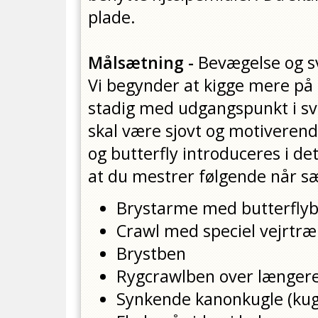
plade.
Målsætning -
Bevægelse og 
Vi begynder at kigge mere på s
stadig med udgangspunkt i s
skal være sjovt og motiveren
og butterfly introduceres i de
at du mestrer følgende når sæ
Brystarme med butterfly
Crawl med speciel vejrtr
Brystben
Rygcrawlben over længere
Synkende kanonkugle (kugl