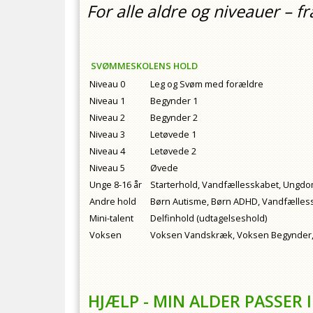
For alle aldre og niveauer – f
SVØMMESKOLENS HOLD
Niveau 0
Leg og Svøm med forældre
Niveau 1
Begynder 1
Niveau 2
Begynder 2
Niveau 3
Letøvede 1
Niveau 4
Letøvede 2
Niveau 5
Øvede
Unge 8-16 år
Starterhold, Vandfællesskabet, Ungd
Andre hold
Børn Autisme, Børn ADHD, Vandfælles
Mini-talent
Delfinhold (udtagelseshold)
Voksen
Voksen Vandskræk, Voksen Begynder,
HJÆLP - MIN ALDER PASSER I