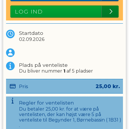
LOG IND
Startdato
02.09.2026
Plads på venteliste
Du bliver nummer
1
af
5
pladser
Pris
25,00
kr.
Regler for ventelisten
Du betaler
25,00
kr. for at være på
ventelisten, der kan højst være
5
på
venteliste til
Begynder 1, Børnebassin
(
1B31
)
.