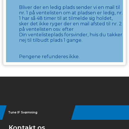
Bliver der en ledig plads sender vi en mail til
nr. 1 på ventelisten om at pladsen er ledig, nr.
1 har så
48
timer til at tilmelde sig holdet,
sker det ikke ryger der en mail afsted til nr. 2
på ventelisten osv. efter
Din ventelisteplads forsvinder, hvis du takker
nej til tilbudt plads
1
gange.
Pengene refunderes ikke.
Instagram
Tune IF Svømning
Kontakt os