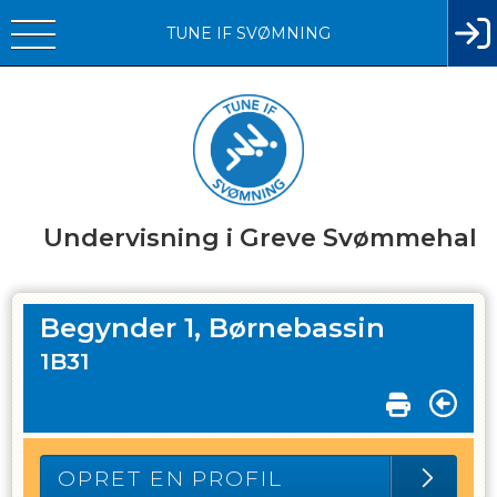
TUNE IF SVØMNING
Undervisning i Greve Svømmehal
Begynder 1, Børnebassin
1B31
OPRET EN PROFIL