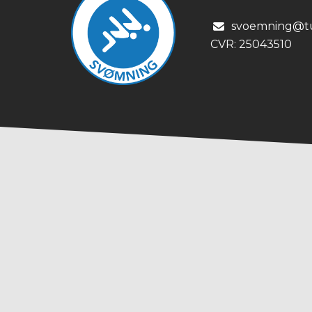
svoemning@tu
CVR:
25043510