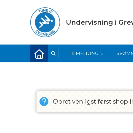
Undervisning i Gr
TILMELDING
SVØM
Opret venligst først sho
Vis alle