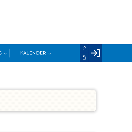
S
KALENDER
Facebook login
Husk mig
Glemt password
Opret profil
LOG IND