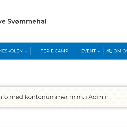
eve Svømmehal
MESKOLEN
FERIE CAMP
EVENT
OM O
p info med kontonummer m.m. i Admin