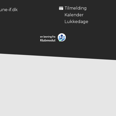
Tilmelding
ne-if.dk
Kalender
Lukkedage