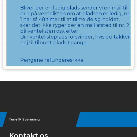
Bliver der en ledig plads sender vi en mail til
nr. 1 på ventelisten om at pladsen er ledig, nr.
1 har så
48
timer til at tilmelde sig holdet,
sker det ikke ryger der en mail afsted til nr. 2
på ventelisten osv. efter
Din ventelisteplads forsvinder, hvis du takker
nej til tilbudt plads
1
gange.
Pengene refunderes ikke.
Instagram
Tune IF Svømning
Kontakt os