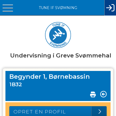
TUNE IF SVØMNING
Undervisning i Greve Svømmehal
Begynder 1, Børnebassin
1B32
OPRET EN PROFIL