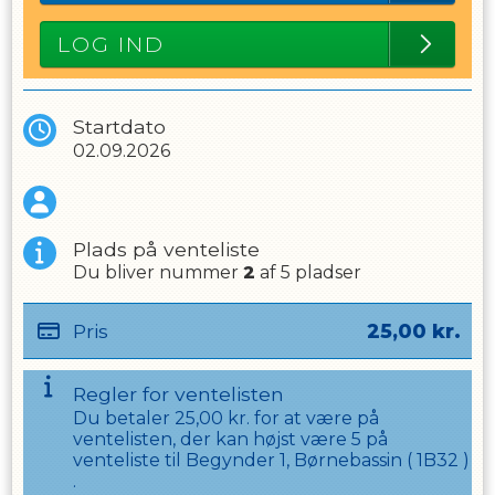
LOG IND
Startdato
02.09.2026
Plads på venteliste
Du bliver nummer
2
af
5
pladser
Pris
25,00
kr.
Regler for ventelisten
Du betaler
25,00
kr. for at være på
ventelisten, der kan højst være
5
på
venteliste til
Begynder 1, Børnebassin
(
1B32
)
.