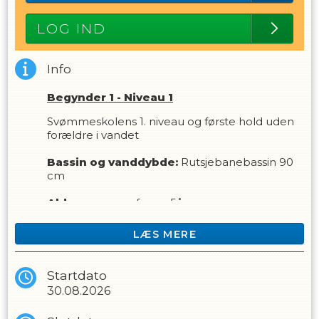
LOG IND
Info
Begynder 1 - Niveau 1
Svømmeskolens 1. niveau og første hold uden
forældre i vandet
Bassin og vanddybde:
Rutsjebanebassin 90
cm
Aldersgruppe:
fra ca. 5år
Forudsætning
LÆS MERE
Der er ingen forudsætninger for at deltage på
holdet. Holdet er for dig som er klar til at gå til
svømning uden mor/far er med i vandet.
Startdato
30.08.2026
Målsætning -
tryghed og selvredning
At skabe tryghed omkring det at komme i