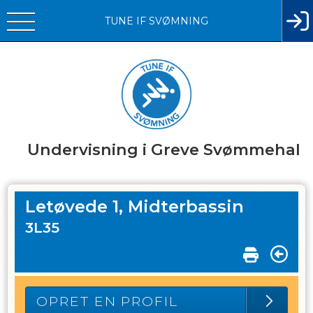
TUNE IF SVØMNING
Undervisning i Greve Svømmehal
Letøvede 1, Midterbassin
3L35
OPRET EN PROFIL