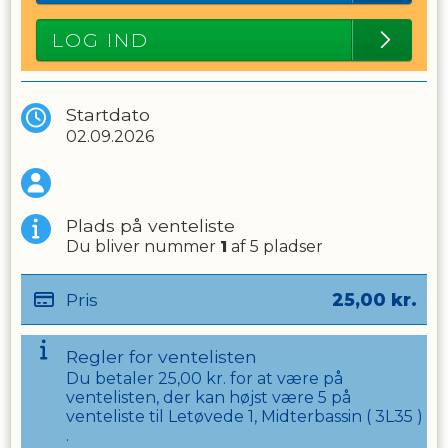
LOG IND
Startdato
02.09.2026
Plads på venteliste
Du bliver nummer
1
af
5
pladser
Pris
25,00
kr.
Regler for ventelisten
Du betaler
25,00
kr. for at være på
ventelisten, der kan højst være
5
på
venteliste til
Letøvede 1, Midterbassin
(
3L35
)
.