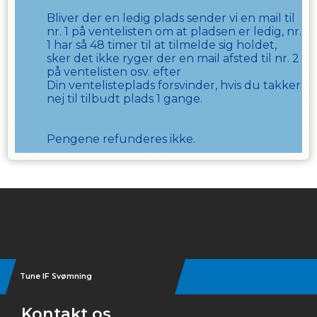
Bliver der en ledig plads sender vi en mail til
nr. 1 på ventelisten om at pladsen er ledig, nr.
1 har så
48
timer til at tilmelde sig holdet,
sker det ikke ryger der en mail afsted til nr. 2
på ventelisten osv. efter
Din ventelisteplads forsvinder, hvis du takker
nej til tilbudt plads
1
gange.
Pengene refunderes ikke.
Instagram
Tune IF Svømning
Kontakt os