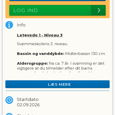
LOG IND
Info
Letøvede 1 - Niveau 3
Svømmeskolens 3. niveau
Bassin og vanddybde:
Midterbassin 130 cm
Aldersgruppe:
fra
ca. 7 år. I svømning er det
vigtigere at du tilmelder efter dit barns
svømmefærdigheder fremfor efter alderen.
Forudsætning
LÆS MERE
Holdet er for børn der har gået på enten
"Begynder 2”, eller på anden vis har tilegnet sig
de færdigheder som er beskrevet for den
Startdato
holdtype. (Hvis du er blevet anbefalet dette
02.09.2026
hold, har du opnået færdighederne).