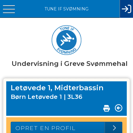
TUNE IF SVØMNING
Undervisning i Greve Svømmehal
Letøvede 1, Midterbassin
Børn Letøvede 1 |
3L36
OPRET EN PROFIL