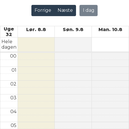
Forrige
Næste
I dag
Uge
Lør. 8.8
Søn. 9.8
Man. 10.8
32
Hele
dagen
00
01
02
03
04
05