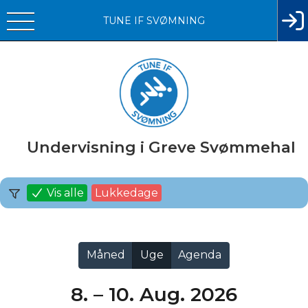
TUNE IF SVØMNING
Undervisning i Greve Svømmehal
Vis alle
Lukkedage
Måned
Uge
Agenda
8. – 10. Aug. 2026