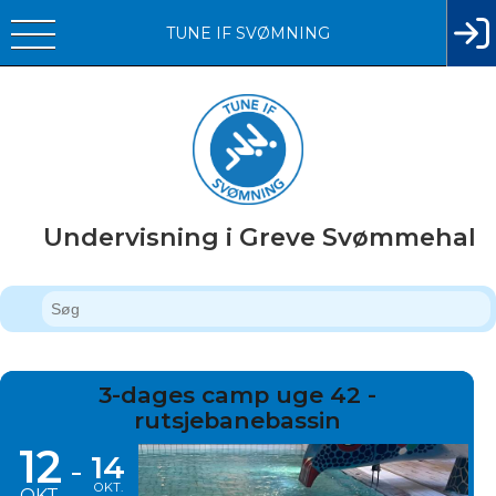
TUNE IF SVØMNING
Undervisning i Greve Svømmehal
3-dages camp uge 42 -
rutsjebanebassin
12
14
-
OKT.
OKT.