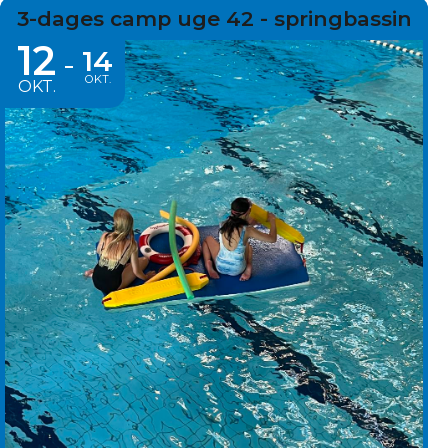
3-dages camp uge 42 - springbassin
12
14
-
OKT.
OKT.