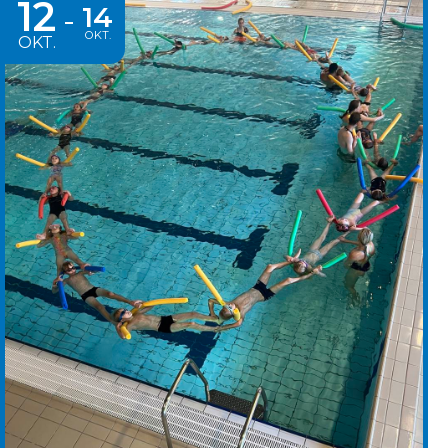
12
14
-
OKT.
OKT.