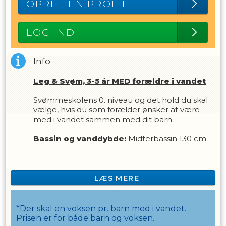
OPRET EN PROFIL
LOG IND
Info
Leg & Svøm, 3-5 år MED forældre i vandet
Svømmeskolens 0. niveau og det hold du skal
vælge, hvis du som forælder ønsker at være
med i vandet sammen med dit barn.
Bassin og vanddybde:
Midterbassin 130 cm
Aldersgruppe:
3-5 år
Forudsætning
LÆS MERE
Der er ingen forudsætninger for at deltage på
dette hold - alle 3-5 årige kan deltage. På dette
hold er enten mor/far eller en anden voksen,
*Der skal en voksen pr. barn med i vandet.
som er min. 16 år, med barnet i vandet.
Prisen er for både barn og voksen.