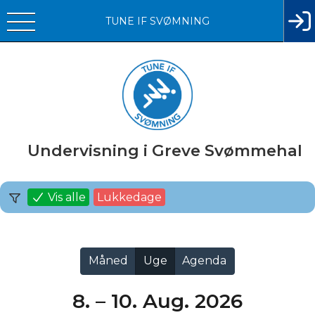
TUNE IF SVØMNING
Undervisning i Greve Svømmehal
Vis alle
Lukkedage
Måned
Uge
Agenda
8. – 10. Aug. 2026