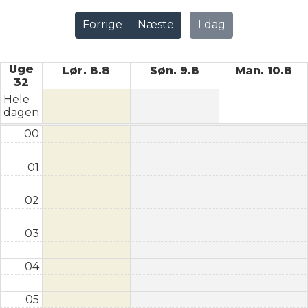
Forrige
Næste
I dag
Uge
Lør. 8.8
Søn. 9.8
Man. 10.8
32
Hele
dagen
00
01
02
03
04
05