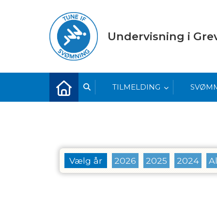
Undervisning i Gr
TILMELDING
SVØM
Vælg år
2026
2025
2024
Al