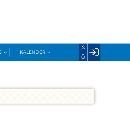
S
KALENDER
Facebook login
Husk mig
Glemt password
Opret profil
LOG IND