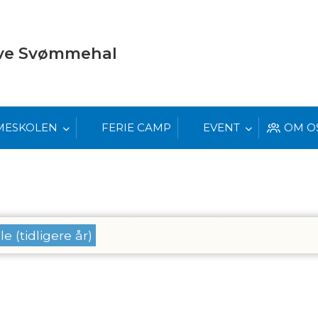
eve Svømmehal
MESKOLEN
FERIE CAMP
EVENT
OM O
le (tidligere år)