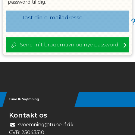
password til dig.
Tast din e-mailadresse
Send mit brugernavn og nye password
Instagram
Tune IF Svømning
Kontakt os
svoemning@tune-if.dk
CVR:
25043510