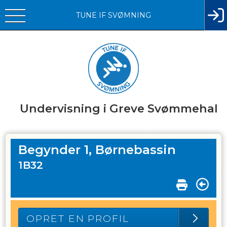
TUNE IF SVØMNING
Undervisning i Greve Svømmehal
Begynder 1, Børnebassin
1B32
OPRET EN PROFIL