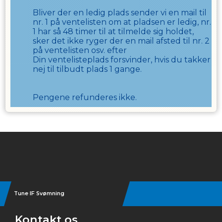
Bliver der en ledig plads sender vi en mail til
nr. 1 på ventelisten om at pladsen er ledig, nr.
1 har så
48
timer til at tilmelde sig holdet,
sker det ikke ryger der en mail afsted til nr. 2
på ventelisten osv. efter
Din ventelisteplads forsvinder, hvis du takker
nej til tilbudt plads
1
gange.
Pengene refunderes ikke.
Instagram
Tune IF Svømning
Kontakt os