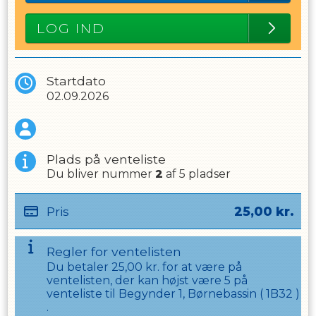
LOG IND
Startdato
02.09.2026
Plads på venteliste
Du bliver nummer
2
af
5
pladser
Pris
25,00
kr.
Regler for ventelisten
Du betaler
25,00
kr. for at være på
ventelisten, der kan højst være
5
på
venteliste til
Begynder 1, Børnebassin
(
1B32
)
.