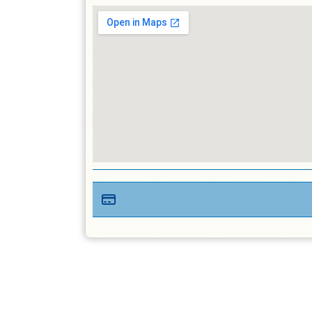
Rutsje i vandet fra en stor p
Benspark på mave og ryg
Holde vejret under vandet i