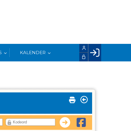
S
KALENDER
Facebook login
Husk mig
Glemt password
Opret profil
LOG IND