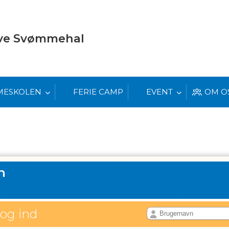
eve Svømmehal
MESKOLEN
FERIE CAMP
EVENT
OM O
n
log ind