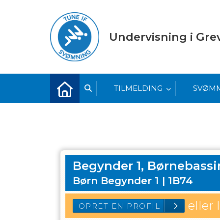
Undervisning i Gr
TILMELDING
SVØM
Begynder 1, Børnebassi
Børn Begynder 1 |
1B74
eller 