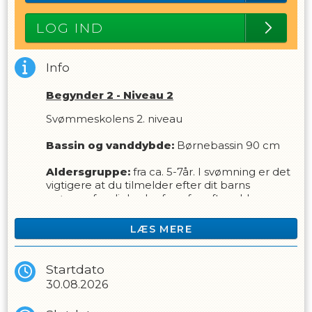
LOG IND
Info
Begynder 2 - Niveau 2
Svømmeskolens 2. niveau
Bassin og vanddybde:
Børnebassin 90 cm
Aldersgruppe:
fra ca. 5-7år. I svømning er det
vigtigere at du tilmelder efter dit barns
svømmefærdigheder fremfor efter alderen.
Forudsætning
LÆS MERE
Holdet er for børn der har gået på enten "Leg
& Svøm med forældre", "Begynder 1", eller på
anden vis har tilegnet sig de færdigheder som
Startdato
er beskrevet for de to holdtyper. (Hvis du er
30.08.2026
blevet anbefalet dette hold, har du opnået
færdighederne).