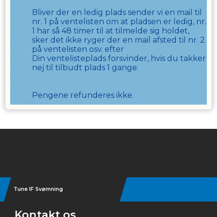
Bliver der en ledig plads sender vi en mail til
nr. 1 på ventelisten om at pladsen er ledig, nr.
1 har så
48
timer til at tilmelde sig holdet,
sker det ikke ryger der en mail afsted til nr. 2
på ventelisten osv. efter
Din ventelisteplads forsvinder, hvis du takker
nej til tilbudt plads
1
gange.
Pengene refunderes ikke.
Instagram
Tune IF Svømning
Kontakt os