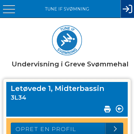
TUNE IF SVØMNING
Undervisning i Greve Svømmehal
Letøvede 1, Midterbassin
3L34
OPRET EN PROFIL