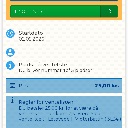
LOG IND
Startdato
02.09.2026
Plads på venteliste
Du bliver nummer
1
af
5
pladser
Pris
25,00
kr.
Regler for ventelisten
Du betaler
25,00
kr. for at være på
ventelisten, der kan højst være
5
på
venteliste til
Letøvede 1, Midterbassin
(
3L34
)
.