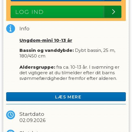
LOG IND
Info
Ungdom-mini 10-13 år
Bassin og vanddybde:
Dybt bassin, 25 m,
180/450 cm
Aldersgruppe:
fra ca.
10-13 år. I svømning er
det vigtigere at du tilmelder efter dit barns
svømmefærdigheder fremfor efter alderen.
Forudsætning
Holdet er for unge der har gået på ”Øvede”,
LÆS MERE
eller på anden vis har tilegnet sig de
færdigheder som er beskrevet for den
holdtype. (Hvis du er blevet anbefalet dette
Startdato
hold, har du opnået færdighederne).
02.09.2026
Målsætning -
Svømning og Livredning