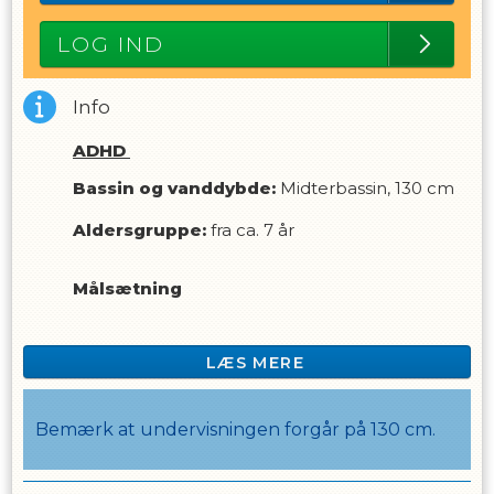
LOG IND
Info
ADHD
Bassin og vanddybde:
Midterbassin, 130 cm
Aldersgruppe:
fra ca. 7 år
Målsætning
Dette hold er for børn med en ADHD-
diagnose, som er trygge i vandet. Måske har du
LÆS MERE
svømmet før, det vigtigste er du er tryg ved at
være i vand med en dybde på 130 cm og godt
kan lide at få hovedet under vand.
Bemærk at undervisningen forgår på 130 cm.
Vi har særlig fokus på undervisning med mange
skift og mindre ”lytten” og ”mere gøren”. Dvs. vi
øver små sekvenser med højt fokus og vil