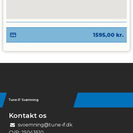
1595,00
kr.
Instagram
Tune IF Svømning
Kontakt os
svoemning@tune-if.dk
CVR:
25043510